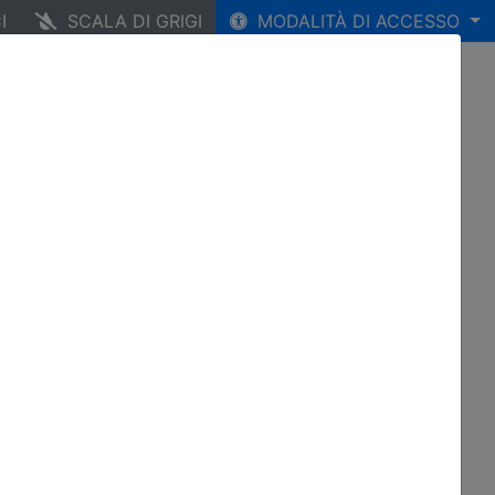
I
SCALA DI GRIGI
MODALITÀ DI ACCESSO
Notizie
Contatti
Termini e condizioni
A.