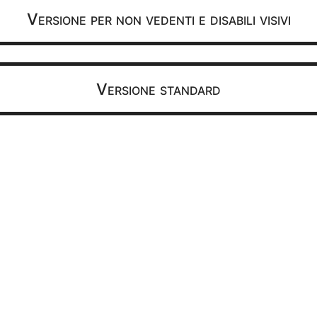
Versione per non vedenti e disabili visivi
CON IL CAI DI PARMA
PER IL SENTIERO DI
ALICE
Versione standard
22 giugno 2021