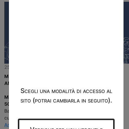
25 gennaio 2024
MANIFESTO LESSICALE PER L'ACCESSIBILITÀ
AMBIENTALE
Scegli una modalità di accesso al
Manifesto lessicale per l'accessibilità ambientale.
sito (potrai cambiarla in seguito).
50 parole per progettare l'inclusione
Baratta F.L. Adolfo, Conti Christina, Tatano Valeria (a
cura di)
Anteferma
, Conegliano, 2023.