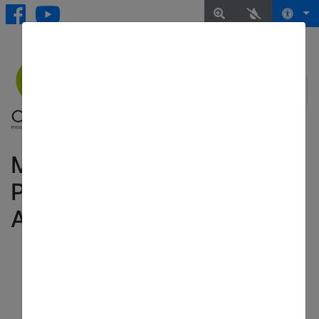
MANIFESTO LESSICALE
PER L'ACCESSIBILITÀ
AMBIENTALE
Torna all'elenco delle notizie