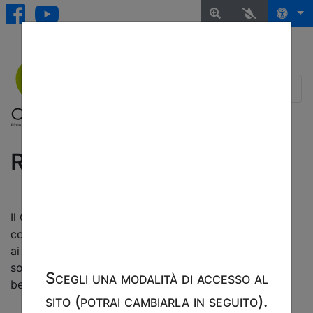
Rete CAAD
Il Centro fornisce un servizio di formazione e
consulenza prevalentemente rivolgendosi ai tecnici e
ai progettisti pubblici e privati, ma trasversalmente
sono coinvolte molte professionalità legate al
Scegli una modalità di accesso al
benessere della persona.
sito (potrai cambiarla in seguito).