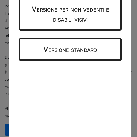
Reggio Emilia) e Francesca Priori (CRA Bologna) nel pomeriggio.
Versione per non vedenti e
Il senso di appartenenza e la vitalità trasmessi dall'intervento introduttivo
disabili visivi
di Viviana Brandan (CRA) hanno accompagnato l'aula per tutta la giornata.
Angelo Bottini ha portato riflessioni sull'importanza dell'approccio
relazionale nel lavoro dei CAAD poichè, come ha detto lui: 'non si
modificano solo ambienti, ma si modificano storie' in questo mestiere.
Versione standard
E dopo una pausa corredata da assaggi di ottimo cibo proveniente da tutti
gli angoli della Regione, il pomeriggio è stato organizzato da Silvia Trolli
(CAAD Reggio Emilia) e Francesca Priori (CRA e CAAD Bologna) che hanno
costruito un punto di osservazione sull'interdisciplinarità e
multidisciplinarità del ruolo dei CAAD. Per lasciare spazio poi ad un
laboratorio con simulazione casi dividendo l'aula in gruppi.
Vi terremo informati sulle prossime giornate formative. I presupposti sono
davvero incoraggianti.
programma corso CAAD 2024